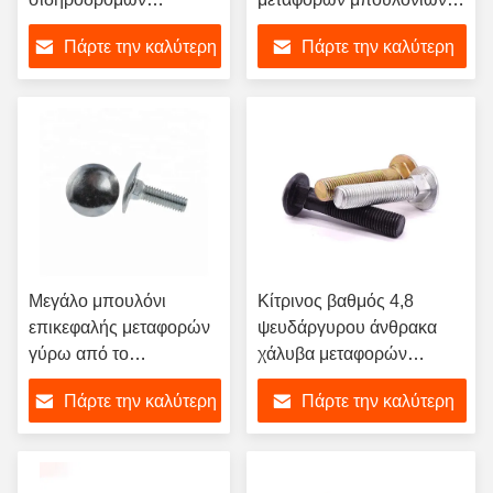
μπουλόνι λαιμών
τετραγωνικά λαιμών
Πάρτε την καλύτερη
Πάρτε την καλύτερη
μπουλονιών ωοειδές για
μπουλόνια μεταφορών
το ωοειδές μπουλόνι
μπουλονιών διακοσμητικά
τιμή
τιμή
ψαριών σιδηροδρόμων
λαιμών σιδηροδρόμων
σιδηροδρομικών
γραμμών
Μεγάλο μπουλόνι
Κίτρινος βαθμός 4,8
επικεφαλής μεταφορών
ψευδάργυρου άνθρακα
γύρω από το
χάλυβα μεταφορών
επικεφαλής τετραγωνικό
μπουλονιών κίτρινα
Πάρτε την καλύτερη
Πάρτε την καλύτερη
μπουλόνι λαιμών
ψευδάργυρου τετραγωνικά
λαιμών μπουλονιών
τιμή
τιμή
μπουλόνια λαιμών
φλυτζανιών επικεφαλής