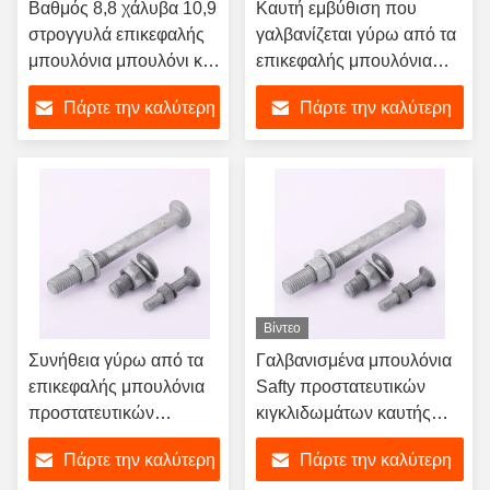
Βαθμός 8,8 χάλυβα 10,9
Καυτή εμβύθιση που
στρογγυλά επικεφαλής
γαλβανίζεται γύρω από τα
μπουλόνια μπουλόνι και
επικεφαλής μπουλόνια
καρύδι DIN 603 607 605
Safty προστατευτικών
Πάρτε την καλύτερη
Πάρτε την καλύτερη
ASME M8 M14 M16
κιγκλιδωμάτων
μπουλονιών και τα
τιμή
τιμή
καρύδια και τα πλυντήρια
Βίντεο
Συνήθεια γύρω από τα
Γαλβανισμένα μπουλόνια
επικεφαλής μπουλόνια
Safty προστατευτικών
προστατευτικών
κιγκλιδωμάτων καυτής
κιγκλιδωμάτων
εμβύθισης μπουλονιών
Πάρτε την καλύτερη
Πάρτε την καλύτερη
μπουλονιών ηλεκτρο
προστατευτικών