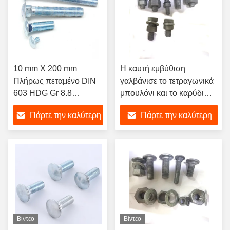
10 mm X 200 mm
Η καυτή εμβύθιση
Πλήρως πεταμένο DIN
γαλβάνισε το τετραγωνικά
603 HDG Gr 8.8
μπουλόνι και το καρύδι
Στρογγυλοσυσκευή με
προστατευτικών
Πάρτε την καλύτερη
Πάρτε την καλύτερη
υψηλή αντοχή στη
κιγκλιδωμάτων εθνικών
σύσφιξη και θερμή
οδών μανιταριών
τιμή
τιμή
γαλβανίωση
μπουλονιών λαιμών
επικεφαλής
Βίντεο
Βίντεο