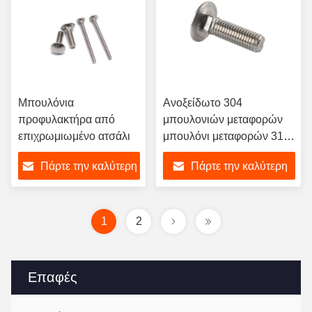
τετραγωνικά
Μπουλόνια
Ανοξείδωτο 304
προφυλακτήρα από
μπουλονιών μεταφορών
επιχρωμιωμένο ατσάλι
μπουλόνι μεταφορών 316
επικεφαλής τετραγωνικό
Πάρτε την καλύτερη
Πάρτε την καλύτερη
λαιμών μανιταριών
DIN603
τιμή
τιμή
1
2
Επαφές