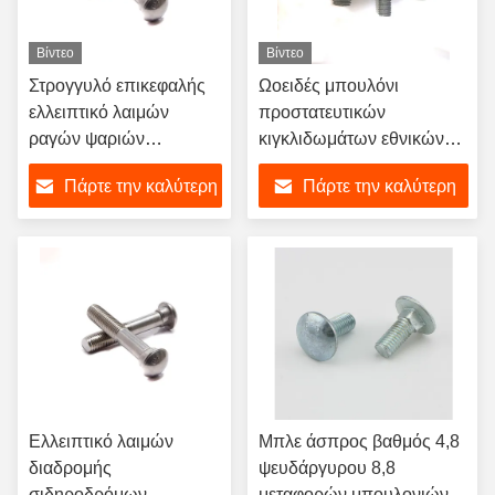
Βίντεο
Βίντεο
Στρογγυλό επικεφαλής
Ωοειδές μπουλόνι
ελλειπτικό λαιμών
προστατευτικών
ραγών ψαριών
κιγκλιδωμάτων εθνικών
μπουλονιών μπουλόνι
οδών χάλυβα άνθρακα
Πάρτε την καλύτερη
Πάρτε την καλύτερη
διαδρομής λαιμών
μπουλονιών
σιδηροδρόμων ωοειδές
προστατευτικών
τιμή
τιμή
κιγκλιδωμάτων
σιδηροδρόμων
μπουλονιών διαδρομής
λαιμών HDG
Ελλειπτικό λαιμών
Μπλε άσπρος βαθμός 4,8
διαδρομής
ψευδάργυρου 8,8
σιδηροδρόμων
μεταφορών μπουλονιών