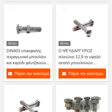
γαλβανισμένα
κιγκλιδωμάτων εθνικών
τιμή
τιμή
οδών του ISO και καρύδια
και πλυντήρια
Βίντεο
Βίντεο
DIN603 επικεφαλής
Ο ΨΕΥΔΑΡΓΥΡΟΣ
τετραγωνικά μπουλόνι
τελειώνει 12,9 το υψηλό
και καρύδι φλυτζανιών
εκτατό μπουλονιών
υψηλής επίδοσης
μπουλόνι διαδρομής του
Πάρτε την καλύτερη
Πάρτε την καλύτερη
μπουλονιών μεταφορών
Caterpillar σιδηροδρόμων
λαιμών φλυτζανιών
υψηλό εκτατό
τιμή
τιμή
επικεφαλής