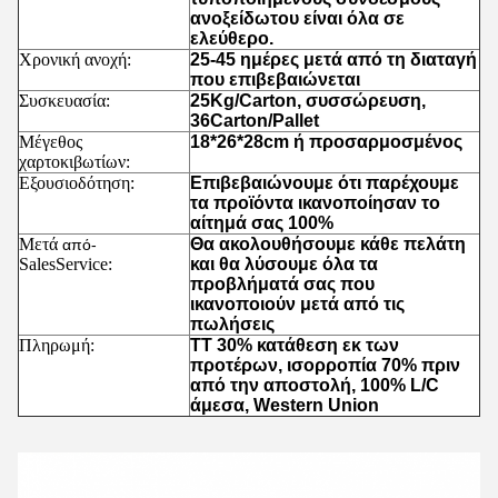
ανοξείδωτου είναι όλα σε
ελεύθερο.
Χρονική ανοχή:
25-45 ημέρες μετά από τη διαταγή
που επιβεβαιώνεται
Συσκευασία:
25Kg/Carton, συσσώρευση,
36Carton/Pallet
Μέγεθος
18*26*28cm ή προσαρμοσμένος
χαρτοκιβωτίων:
Εξουσιοδότηση:
Επιβεβαιώνουμε ότι παρέχουμε
τα προϊόντα ικανοποίησαν το
αίτημά σας 100%
Μετά
Θα ακολουθήσουμε κάθε πελάτη
από-
SalesService:
και θα λύσουμε όλα τα
προβλήματά σας που
ικανοποιούν μετά από τις
πωλήσεις
Πληρωμή:
TT 30% κατάθεση εκ των
προτέρων, ισορροπία 70% πριν
από την αποστολή, 100% L/C
άμεσα, Western Union