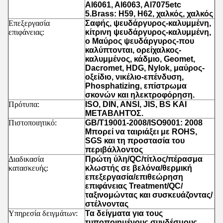
Al6061, Al6063, Al7075etc
5.Brass: H59, H62, χαλκός, χαλκός
Επεξεργασία
Σαφής, ψευδάργυρος-καλυμμένη,
επιφάνειας:
κίτρινη ψευδάργυρος-καλυμμένη,
ο Μαύρος ψευδάργυρος-που
καλύπτονται, ορείχαλκος-
καλυμμένος, κάδμιο, Geomet,
Dacromet, HDG, Nylok, μαύρος-
οξείδιο, νικέλιο-επένδυση,
Phosphatizing, επίστρωμα
σκονών και ηλεκτροφόρηση.
Πρότυπα:
ISO, DIN, ANSI, JIS, BS ΚΑΙ
ΜΕΤΑΒΛΗΤΌΣ.
Πιστοποιητικό:
GB/T19001-2008/ISO9001: 2008
Μπορεί να ταιριάξει με ROHS,
SGS και τη προστασία του
περιβάλλοντος
Διαδικασία
Πρώτη ύλη/QC/τίτλος/πέρασμα
κατασκευής:
κλωστής σε βελόνα/θερμική
επεξεργασία/επιθεώρηση
επιφάνειας Treatment/QC/
ταξινομώντας και συσκευάζοντας/
στέλνοντας
Υπηρεσία δειγμάτων:
Τα δείγματα για τους
τυποποιημένους συνδέσμους