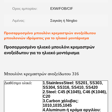
Ορος εμπορίου:
EXW/FOB/CIF
Λιμένας:
Σαγκάη ή Ningbo
Προσαρμοσμένο μπουλόνι κρεμαστρών ανοξείδωτου
μπουλονιών ιδρύματος για το ηλιακό μοντάρισμα
Προσαρμοσμένο ηλιακό μπουλόνι κρεμαστρών
ανοξείδωτου για το ηλιακό μοντάρισμα
Μπουλόνι κρεμαστρών ανοξείδωτου 316
Διαθέσιμο υλικό:
1.StainlessSteel: SS201, SS303,
SS304, SS316, SS410, SS420
2.Steel: C45 (K1045), C46 (K1046),
C20
3.Carbon χάλυβας:
1010,1035,1045
4.Aluminum ή κράμα αργιλίου: