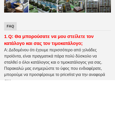
FAQ
1
Q: Θα μπορούσατε να μου στείλετε τον
.
κατάλογο και σας τον τιμοκατάλογο;
Α: Δεδομένου ότι έχουμε περισσότερο από χιλιάδες
προϊόντα, είναι πραγματικά πάρα πολύ δύσκολο να
σταλθεί ο όλοι κατάλογος και ο τιμοκατάλογος για σας.
Παρακαλώ μας ενημερώστε το ύφος που ενδιαφέρατε,
μπορούμε να προσφέρουμε το pricelist για την αναφορά
σας.
Q: Πόσο περίπου η ποιότητα του προϊόντος
2.
σας;
Α: 100% επιθεώρηση κατά τη διάρκεια της παραγωγής. Τα
προϊόντα μας πιστοποιούνται σε ISO9001, διεθνή ποιοτικά
πρότυπα TS16949.